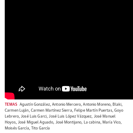
TEMAS
Agustín González
,
Antonio Mercero
,
Antonio Moreno
,
Blaki
,
Carmen Luján
,
Carmen Martínez Sierra
,
Felipe Martín Puertas
,
Goyo
Lebrero
,
José Luis Garci
,
José Luis López Vázquez
,
José Manuel
Hoyos
,
José Miguel Aguado
,
José Montijano
,
La cabina
,
María Vico
,
Moisés García
,
Tito García