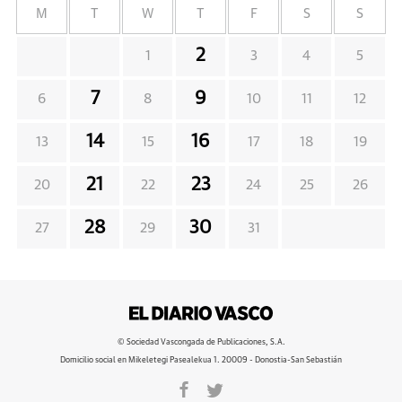
M
T
W
T
F
S
S
2
1
3
4
5
7
9
6
8
10
11
12
14
16
13
15
17
18
19
21
23
20
22
24
25
26
28
30
27
29
31
© Sociedad Vascongada de Publicaciones, S.A.
Domicilio social en Mikeletegi Pasealekua 1. 20009 - Donostia-San Sebastián