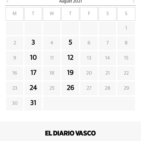
August
2021
M
T
W
T
F
S
S
1
3
5
2
4
6
7
8
10
12
9
11
13
14
15
17
19
16
18
20
21
22
24
26
23
25
27
28
29
31
30