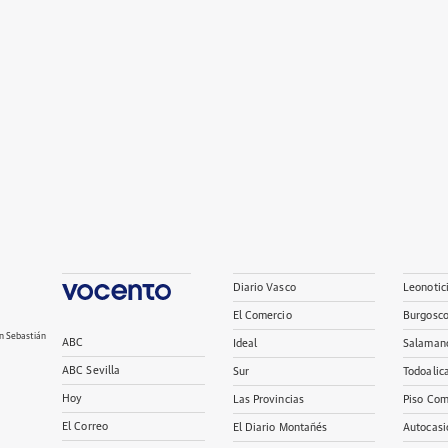
Diario Vasco
Leonotic
El Comercio
Burgosc
n Sebastián
ABC
Ideal
Salaman
ABC Sevilla
Sur
Todoalic
Hoy
Las Provincias
Piso Com
El Correo
El Diario Montañés
Autocasi