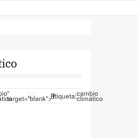
tico
bio
"
cambio
Etiqueta:
ático
target="blank">
climático