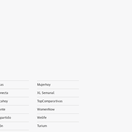
ias
Mujerhoy
onecta
XL Semanal
cahoy
TopComparativas
ante
WomenNow
partido
Welife
ón
Turium