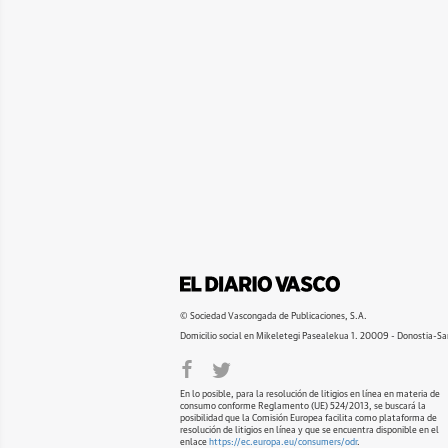
© Sociedad Vascongada de Publicaciones, S.A.
Domicilio social en Mikeletegi Pasealekua 1. 20009 - Donostia-Sa
En lo posible, para la resolución de litigios en línea en materia de
consumo conforme Reglamento (UE) 524/2013, se buscará la
posibilidad que la Comisión Europea facilita como plataforma de
resolución de litigios en línea y que se encuentra disponible en el
enlace
https://ec.europa.eu/consumers/odr
.