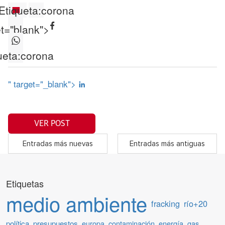
Etiqueta:
corona
et="blank">
ueta:
corona
" target="_blank">
VER POST
Entradas más nuevas
Entradas más antiguas
Etiquetas
medio ambiente
fracking
río+20
política
presupuestos
europa
contaminación
energía
gas