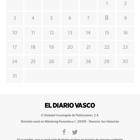
1
2
8
3
4
5
6
7
9
10
11
12
13
14
15
16
17
18
19
20
21
22
23
24
25
26
27
28
29
30
31
© Sociedad Vascongada de Publicaciones, S.A.
Domicilio social en Mikeletegi Pasealekua 1. 20009 - Donostia-San Sebastián
En lo posible, para la resolución de litigios en línea en materia de consumo conforme