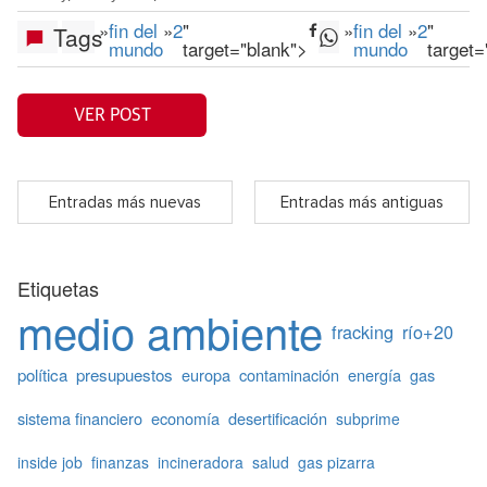
»
fin del
»
2
"
»
fin del
»
2
"
Tags
mundo
target="blank">
mundo
target=
VER POST
Entradas más nuevas
Entradas más antiguas
Etiquetas
medio ambiente
fracking
río+20
política
presupuestos
europa
contaminación
energía
gas
sistema financiero
economía
desertificación
subprime
inside job
finanzas
incineradora
salud
gas pizarra