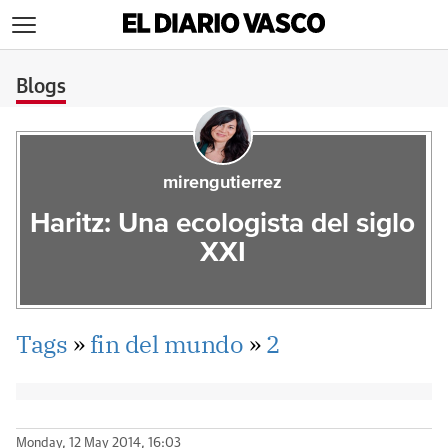
>
Blogs
mirengutierrez
Haritz: Una ecologista del siglo
XXI
Tags
»
fin del mundo
»
2
Monday, 12 May 2014, 16:03