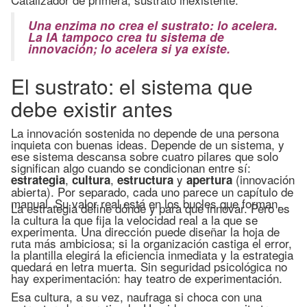
Una enzima no crea el sustrato: lo acelera.
La IA tampoco crea tu sistema de
innovación; lo acelera si ya existe.
El sustrato: el sistema que
debe existir antes
La innovación sostenida no depende de una persona
inquieta con buenas ideas. Depende de un sistema, y
ese sistema descansa sobre cuatro pilares que solo
significan algo cuando se condicionan entre sí:
,
,
y
(innovación
estrategia
cultura
estructura
apertura
abierta). Por separado, cada uno parece un capítulo de
manual. Su valor real está en los bucles que forman.
La estrategia define dónde y para qué innovar. Pero es
la cultura la que fija la velocidad real a la que se
experimenta. Una dirección puede diseñar la hoja de
ruta más ambiciosa; si la organización castiga el error,
la plantilla elegirá la eficiencia inmediata y la estrategia
quedará en letra muerta. Sin seguridad psicológica no
hay experimentación: hay teatro de experimentación.
Esa cultura, a su vez, naufraga si choca con una