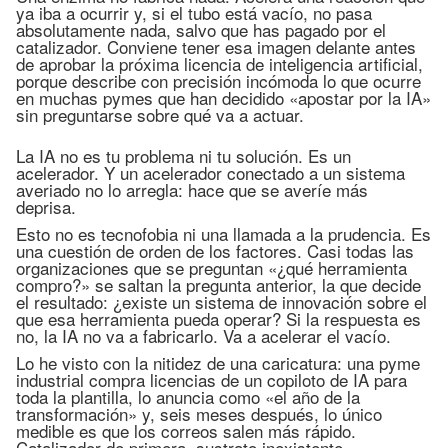
ya iba a ocurrir y, si el tubo está vacío, no pasa
absolutamente nada, salvo que has pagado por el
catalizador. Conviene tener esa imagen delante antes
de aprobar la próxima licencia de inteligencia artificial,
porque describe con precisión incómoda lo que ocurre
en muchas pymes que han decidido «apostar por la IA»
sin preguntarse sobre qué va a actuar.
La IA no es tu problema ni tu solución. Es un
acelerador. Y un acelerador conectado a un sistema
averiado no lo arregla: hace que se averíe más
deprisa.
Esto no es tecnofobia ni una llamada a la prudencia. Es
una cuestión de orden de los factores. Casi todas las
organizaciones que se preguntan «¿qué herramienta
compro?» se saltan la pregunta anterior, la que decide
el resultado: ¿existe un sistema de innovación sobre el
que esa herramienta pueda operar? Si la respuesta es
no, la IA no va a fabricarlo. Va a acelerar el vacío.
Lo he visto con la nitidez de una caricatura: una pyme
industrial compra licencias de un copiloto de IA para
toda la plantilla, lo anuncia como «el año de la
transformación» y, seis meses después, lo único
medible es que los correos salen más rápido.
Catalizador de primera, sustrato inexistente.