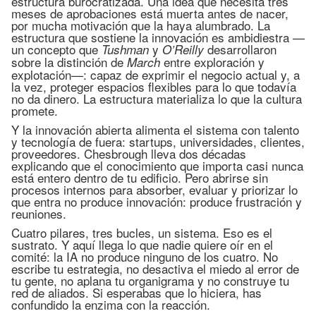
estructura burocratizada. Una idea que necesita tres
meses de aprobaciones está muerta antes de nacer,
por mucha motivación que la haya alumbrado. La
estructura que sostiene la innovación es ambidiestra —
un concepto que
y
desarrollaron
Tushman
O’Reilly
sobre la distinción de
entre exploración y
March
explotación—: capaz de exprimir el negocio actual y, a
la vez, proteger espacios flexibles para lo que todavía
no da dinero. La estructura materializa lo que la cultura
promete.
Y la innovación abierta alimenta el sistema con talento
y tecnología de fuera: startups, universidades, clientes,
proveedores. Chesbrough lleva dos décadas
explicando que el conocimiento que importa casi nunca
está entero dentro de tu edificio. Pero abrirse sin
procesos internos para absorber, evaluar y priorizar lo
que entra no produce innovación: produce frustración y
reuniones.
Cuatro pilares, tres bucles, un sistema. Eso es el
sustrato. Y aquí llega lo que nadie quiere oír en el
comité: la IA no produce ninguno de los cuatro. No
escribe tu estrategia, no desactiva el miedo al error de
tu gente, no aplana tu organigrama y no construye tu
red de aliados. Si esperabas que lo hiciera, has
confundido la enzima con la reacción.