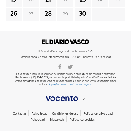
19
21
23
20
22
24
25
26
28
30
27
29
© Sociedad Vascongada de Publicaciones, S.A.
Domicilio social en Mikeletegi Pasealekua 1. 20009 - Donostia-San Sebastián
En lo posible, para la resolución de litigios en línea en materia de consumo conforme
Reglamento (UE) 524/2013, se buscará la posibilidad que la Comisión Europea facilita
como plataforma de resolución de litigios en línea y que se encuentra disponible en el
enlace
https://ec.europa.eu/consumers/odr
.
Contactar
Aviso legal
Condiciones de uso
Política de privacidad
Publicidad
Mapa web
Política de cookies