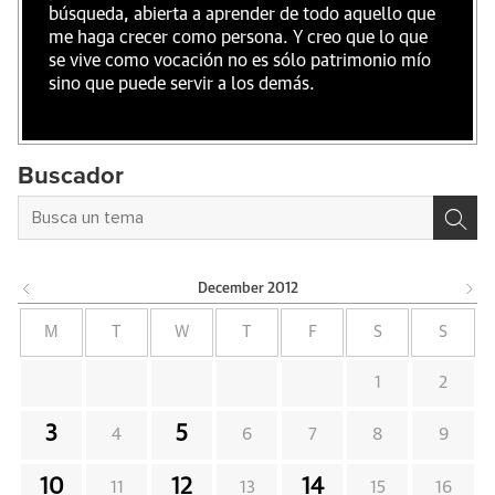
búsqueda, abierta a aprender de todo aquello que
me haga crecer como persona. Y creo que lo que
se vive como vocación no es sólo patrimonio mío
sino que puede servir a los demás.
Buscador
December
2012
M
T
W
T
F
S
S
1
2
3
5
4
6
7
8
9
10
12
14
11
13
15
16