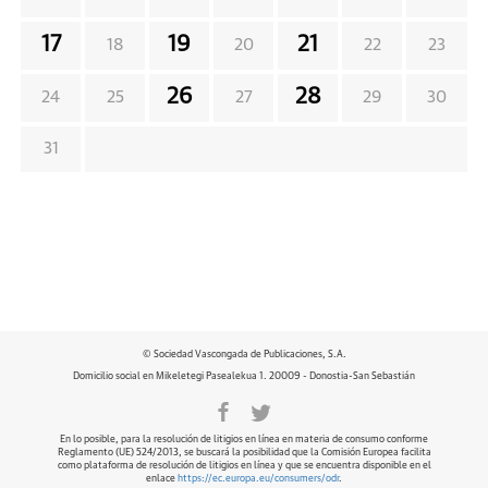
17
19
21
18
20
22
23
26
28
24
25
27
29
30
31
© Sociedad Vascongada de Publicaciones, S.A.
Domicilio social en Mikeletegi Pasealekua 1. 20009 - Donostia-San Sebastián
En lo posible, para la resolución de litigios en línea en materia de consumo conforme
Reglamento (UE) 524/2013, se buscará la posibilidad que la Comisión Europea facilita
como plataforma de resolución de litigios en línea y que se encuentra disponible en el
enlace
https://ec.europa.eu/consumers/odr
.