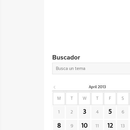
Buscador
April
2013
M
T
W
T
F
S
3
5
1
2
4
6
8
10
12
9
11
13