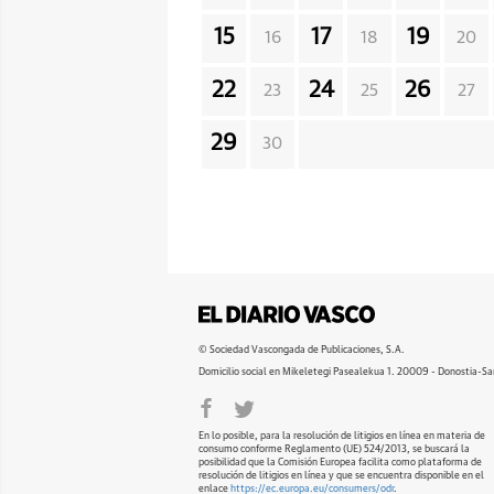
15
17
19
16
18
20
22
24
26
23
25
27
29
30
© Sociedad Vascongada de Publicaciones, S.A.
Domicilio social en Mikeletegi Pasealekua 1. 20009 - Donostia-Sa
En lo posible, para la resolución de litigios en línea en materia de
consumo conforme Reglamento (UE) 524/2013, se buscará la
posibilidad que la Comisión Europea facilita como plataforma de
resolución de litigios en línea y que se encuentra disponible en el
enlace
https://ec.europa.eu/consumers/odr
.