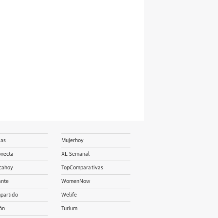
ias
Mujerhoy
onecta
XL Semanal
cahoy
TopComparativas
ante
WomenNow
partido
Welife
ón
Turium