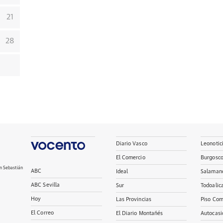
21
28
Diario Vasco
Leonotic
El Comercio
Burgosc
n Sebastián
ABC
Ideal
Salaman
ABC Sevilla
Sur
Todoalic
Hoy
Las Provincias
Piso Com
El Correo
El Diario Montañés
Autocasi