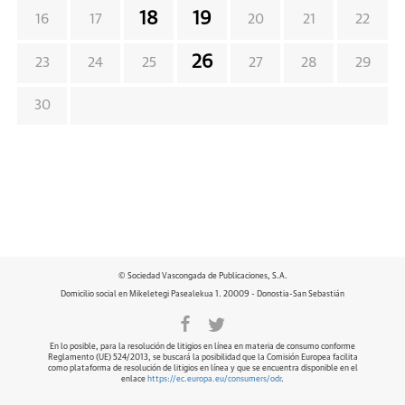
18
19
16
17
20
21
22
26
23
24
25
27
28
29
30
© Sociedad Vascongada de Publicaciones, S.A.
Domicilio social en Mikeletegi Pasealekua 1. 20009 - Donostia-San Sebastián
En lo posible, para la resolución de litigios en línea en materia de consumo conforme
Reglamento (UE) 524/2013, se buscará la posibilidad que la Comisión Europea facilita
como plataforma de resolución de litigios en línea y que se encuentra disponible en el
enlace
https://ec.europa.eu/consumers/odr
.