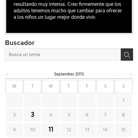
resultando muy intensa. Creo firmemente que los
adultos tenemos mucho que cambiar para ofrecer
a los niños un lugar mejor donde vivir.
Buscador
September
2013
M
T
W
T
F
S
S
1
3
2
4
5
6
7
8
11
9
10
12
13
14
15