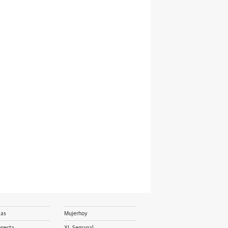
ias
Mujerhoy
onecta
XL Semanal