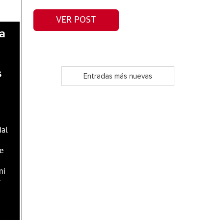
VER POST
da
s
Entradas más nuevas
ial
e
mi
r