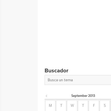
Buscador
September
2013
M
T
W
T
F
S