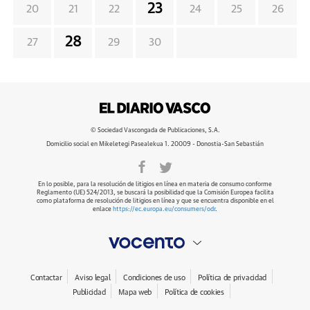
23
20
21
22
24
25
26
28
27
29
30
© Sociedad Vascongada de Publicaciones, S.A.
Domicilio social en Mikeletegi Pasealekua 1. 20009 - Donostia-San Sebastián
En lo posible, para la resolución de litigios en línea en materia de consumo conforme
Reglamento (UE) 524/2013, se buscará la posibilidad que la Comisión Europea facilita
como plataforma de resolución de litigios en línea y que se encuentra disponible en el
enlace
https://ec.europa.eu/consumers/odr
.
Contactar
Aviso legal
Condiciones de uso
Política de privacidad
Publicidad
Mapa web
Política de cookies