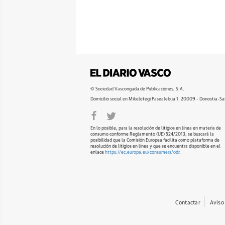
© Sociedad Vascongada de Publicaciones, S.A.
Domicilio social en Mikeletegi Pasealekua 1. 20009 - Donostia-Sa
En lo posible, para la resolución de litigios en línea en materia de
consumo conforme Reglamento (UE) 524/2013, se buscará la
posibilidad que la Comisión Europea facilita como plataforma de
resolución de litigios en línea y que se encuentra disponible en el
enlace
https://ec.europa.eu/consumers/odr
.
Contactar
Aviso