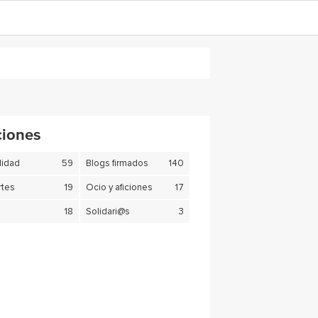
ciones
lidad
59
Blogs firmados
140
tes
19
Ocio y aficiones
17
18
Solidari@s
3