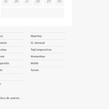
25
26
27
28
29
30
ias
Mujerhoy
onecta
XL Semanal
cahoy
TopComparativas
ante
WomenNow
partido
Welife
ón
Turium
m
lítica de cookies