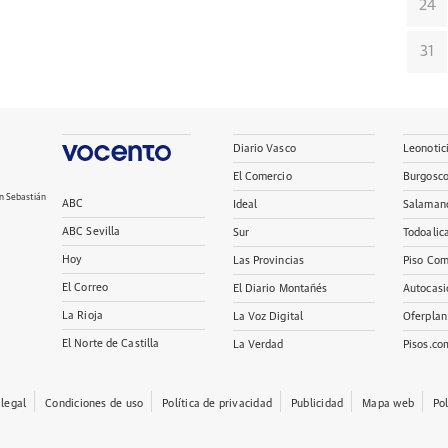
24
31
Diario Vasco
Leonotic
El Comercio
Burgosc
n Sebastián
ABC
Ideal
Salaman
ABC Sevilla
Sur
Todoalic
Hoy
Las Provincias
Piso Com
El Correo
El Diario Montañés
Autocasi
La Rioja
La Voz Digital
Oferplan
El Norte de Castilla
La Verdad
Pisos.co
 legal
Condiciones de uso
Política de privacidad
Publicidad
Mapa web
Po