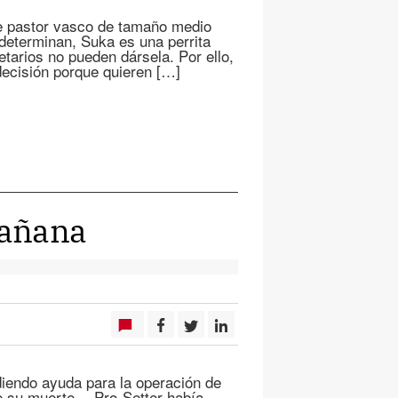
de pastor vasco de tamaño medio
determinan, Suka es una perrita
tarios no pueden dársela. Por ello,
ecisión porque quieren […]
mañana
diendo ayuda para la operación de
de su muerte… Pro-Setter había