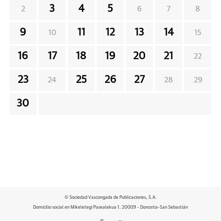
3
4
5
2
6
7
8
9
11
12
13
14
10
15
16
17
18
19
20
21
22
23
25
26
27
24
28
29
30
© Sociedad Vascongada de Publicaciones, S.A.
Domicilio social en Mikeletegi Pasealekua 1. 20009 - Donostia-San Sebastián