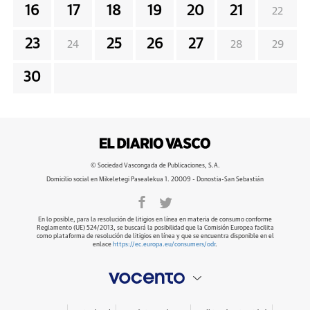
16
17
18
19
20
21
22
23
25
26
27
24
28
29
30
© Sociedad Vascongada de Publicaciones, S.A.
Domicilio social en Mikeletegi Pasealekua 1. 20009 - Donostia-San Sebastián
En lo posible, para la resolución de litigios en línea en materia de consumo conforme
Reglamento (UE) 524/2013, se buscará la posibilidad que la Comisión Europea facilita
como plataforma de resolución de litigios en línea y que se encuentra disponible en el
enlace
https://ec.europa.eu/consumers/odr
.