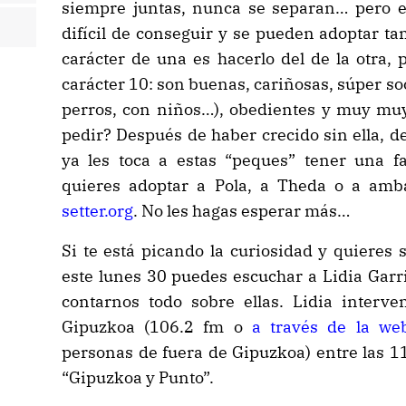
siempre juntas, nunca se separan… pero 
difícil de conseguir y se pueden adoptar t
carácter de una es hacerlo del de la otra
carácter 10: son buenas, cariñosas, súper so
perros, con niños…), obedientes y muy muy
pedir? Después de haber crecido sin ella, d
ya les toca a estas “peques” tener una fa
quieres adoptar a Pola, a Theda o a am
setter.org
. No les hagas esperar más…
Si te está picando la curiosidad y quieres 
este lunes 30 puedes escuchar a Lidia Garri
contarnos todo sobre ellas. Lidia inter
Gipuzkoa (106.2 fm o
a través de la we
personas de fuera de Gipuzkoa) entre las 1
“Gipuzkoa y Punto”.