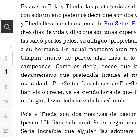
Estas son Pola y Theda, las protagonistas d
con sólo un año podemos decir que son dos 
y Theda llevan en la manada de
Pro-Setter 
diez días de vida y digo que son unas super
las salvó por los pelos, su antiguo “propietario
a su hermano. En aquel momento eran tres
Chaplin murió de parvo, algo más a lo 
S
campeonas. Como os decía, desde que l
1
desaprensivo que pretendía tirarlas al rí
manada de Pro-Setter. Los chicos de Pro-Set
8
han visto crecer, ya va siendo hora de que 
un hogar, llevan toda su vida buscándolo…
15
Pola y Theda son dos mestizas de pasto
22
(pesan 10kilitos cada una). Se entregan en 
Sería increíble que alguien las adoptara
29