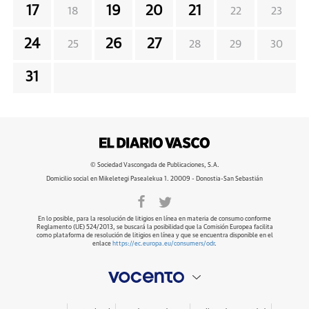
17
19
20
21
18
22
23
24
26
27
25
28
29
30
31
© Sociedad Vascongada de Publicaciones, S.A.
Domicilio social en Mikeletegi Pasealekua 1. 20009 - Donostia-San Sebastián
En lo posible, para la resolución de litigios en línea en materia de consumo conforme
Reglamento (UE) 524/2013, se buscará la posibilidad que la Comisión Europea facilita
como plataforma de resolución de litigios en línea y que se encuentra disponible en el
enlace
https://ec.europa.eu/consumers/odr
.