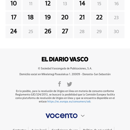
10
12
14
11
13
15
16
17
18
19
20
21
22
23
24
26
27
25
28
29
30
© Sociedad Vascongada de Publicaciones, S.A.
Domicilio social en Mikeletegi Pasealekua 1. 20009 - Donostia-San Sebastián
En lo posible, para la resolución de litigios en línea en materia de consumo conforme
Reglamento (UE) 524/2013, se buscará la posibilidad que la Comisión Europea facilita
como plataforma de resolución de litigios en línea y que se encuentra disponible en el
enlace
https://ec.europa.eu/consumers/odr
.