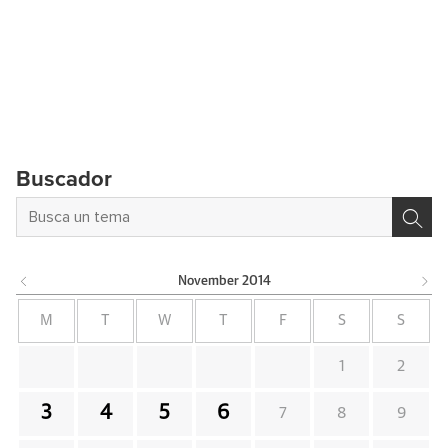
Buscador
November
2014
M
T
W
T
F
S
S
1
2
3
4
5
6
7
8
9