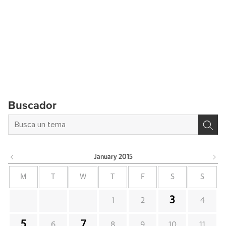
Buscador
January
2015
M
T
W
T
F
S
S
3
1
2
4
5
7
6
8
9
10
11