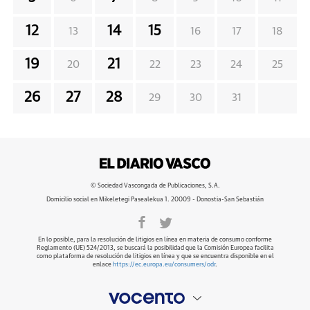
12
14
15
13
16
17
18
19
21
20
22
23
24
25
26
27
28
29
30
31
© Sociedad Vascongada de Publicaciones, S.A.
Domicilio social en Mikeletegi Pasealekua 1. 20009 - Donostia-San Sebastián
En lo posible, para la resolución de litigios en línea en materia de consumo conforme
Reglamento (UE) 524/2013, se buscará la posibilidad que la Comisión Europea facilita
como plataforma de resolución de litigios en línea y que se encuentra disponible en el
enlace
https://ec.europa.eu/consumers/odr
.