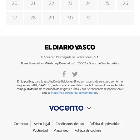
20
21
22
23
24
25
26
27
28
29
30
31
© Sociedad Vascongada de Publicaciones, S.A.
Domicilio social en Mikeletegi Pasealekua 1. 20009 - Donostia-San Sebastián
En lo posible, para la resolución de litigios en línea en materia de consumo conforme
Reglamento (UE) 524/2013, se buscará la posibilidad que la Comisión Europea facilita
como plataforma de resolución de litigios en línea y que se encuentra disponible en el
enlace
https://ec.europa.eu/consumers/odr
.
Contactar
Aviso legal
Condiciones de uso
Política de privacidad
Publicidad
Mapa web
Política de cookies