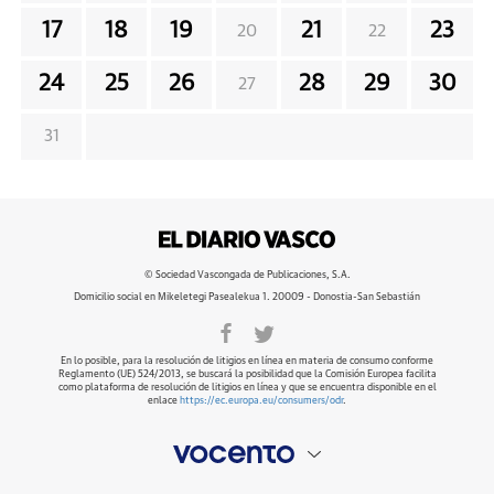
17
18
19
21
23
20
22
24
25
26
28
29
30
27
31
© Sociedad Vascongada de Publicaciones, S.A.
Domicilio social en Mikeletegi Pasealekua 1. 20009 - Donostia-San Sebastián
En lo posible, para la resolución de litigios en línea en materia de consumo conforme
Reglamento (UE) 524/2013, se buscará la posibilidad que la Comisión Europea facilita
como plataforma de resolución de litigios en línea y que se encuentra disponible en el
enlace
https://ec.europa.eu/consumers/odr
.