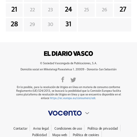
21
24
27
22
23
25
26
28
31
29
30
© Sociedad Vascongada de Publicaciones, S.A.
Domicilio social en Mikeletegi Pasealekua 1. 20009 - Donostia-San Sebastián
En lo posible, para la resolución de litigios en línea en materia de consumo conforme
Reglamento (UE) 524/2013, se buscará la posibilidad que la Comisión Europea facilita
como plataforma de resolución de litigios en línea y que se encuentra disponible en el
enlace
https://ec.europa.eu/consumers/odr
.
Contactar
Aviso legal
Condiciones de uso
Política de privacidad
Publicidad
Mapa web
Política de cookies