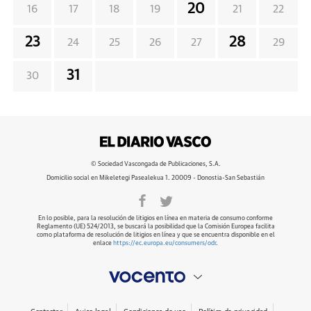
20
16
17
18
19
21
22
23
28
24
25
26
27
29
31
30
© Sociedad Vascongada de Publicaciones, S.A.
Domicilio social en Mikeletegi Pasealekua 1. 20009 - Donostia-San Sebastián
En lo posible, para la resolución de litigios en línea en materia de consumo conforme
Reglamento (UE) 524/2013, se buscará la posibilidad que la Comisión Europea facilita
como plataforma de resolución de litigios en línea y que se encuentra disponible en el
enlace
https://ec.europa.eu/consumers/odr
.