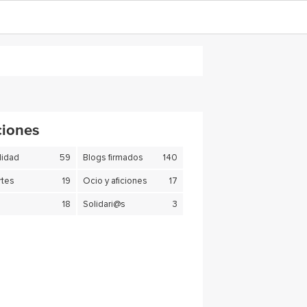
ciones
lidad
59
Blogs firmados
140
tes
19
Ocio y aficiones
17
18
Solidari@s
3