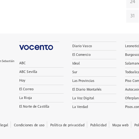
24
31
Diario Vasco
Leonotic
El Comercio
Burgosc
n Sebastián
ABC
Ideal
Salaman
ABC Sevilla
Sur
Todoalic
Hoy
Las Provincias
Piso Com
El Correo
El Diario Montañés
Autocasi
La Rioja
La Voz Digital
Oferplan
El Norte de Castilla
La Verdad
Pisos.co
 legal
Condiciones de uso
Política de privacidad
Publicidad
Mapa web
Po