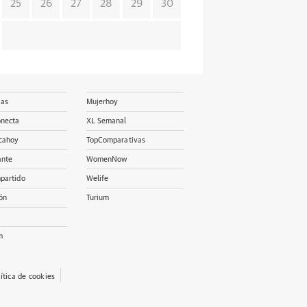
25
26
27
28
29
30
ias
Mujerhoy
onecta
XL Semanal
cahoy
TopComparativas
ante
WomenNow
partido
Welife
ón
Turium
m
lítica de cookies