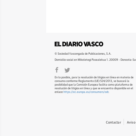
© Sociedad Vascongada de Publicaciones, S.A.
Domicilio social en Mikeletegi Pasealekua 1. 20009 - Donostia-Sa
En lo posible, para la resolución de litigios en línea en materia de
consumo conforme Reglamento (UE) 524/2013, se buscará la
posibilidad que la Comisión Europea facilita como plataforma de
resolución de litigios en línea y que se encuentra disponible en el
enlace
https://ec.europa.eu/consumers/odr
.
Contactar
Aviso