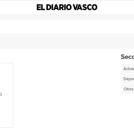
Sec
Actua
Depor
Otros
o
n