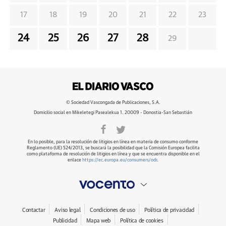
17
18
19
20
21
22
23
24
25
26
27
28
29
© Sociedad Vascongada de Publicaciones, S.A.
Domicilio social en Mikeletegi Pasealekua 1. 20009 - Donostia-San Sebastián
En lo posible, para la resolución de litigios en línea en materia de consumo conforme
Reglamento (UE) 524/2013, se buscará la posibilidad que la Comisión Europea facilita
como plataforma de resolución de litigios en línea y que se encuentra disponible en el
enlace
https://ec.europa.eu/consumers/odr
.
Contactar
Aviso legal
Condiciones de uso
Política de privacidad
Publicidad
Mapa web
Política de cookies