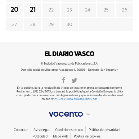
20
21
22
23
24
25
26
27
28
29
30
© Sociedad Vascongada de Publicaciones, S.A.
Domicilio social en Mikeletegi Pasealekua 1. 20009 - Donostia-San Sebastián
En lo posible, para la resolución de litigios en línea en materia de consumo conforme
Reglamento (UE) 524/2013, se buscará la posibilidad que la Comisión Europea facilita
como plataforma de resolución de litigios en línea y que se encuentra disponible en el
enlace
https://ec.europa.eu/consumers/odr
.
Contactar
Aviso legal
Condiciones de uso
Política de privacidad
Publicidad
Mapa web
Política de cookies