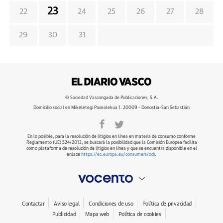
23
22
24
25
26
27
28
29
30
31
© Sociedad Vascongada de Publicaciones, S.A.
Domicilio social en Mikeletegi Pasealekua 1. 20009 - Donostia-San Sebastián
En lo posible, para la resolución de litigios en línea en materia de consumo conforme
Reglamento (UE) 524/2013, se buscará la posibilidad que la Comisión Europea facilita
como plataforma de resolución de litigios en línea y que se encuentra disponible en el
enlace
https://ec.europa.eu/consumers/odr
.
Contactar
Aviso legal
Condiciones de uso
Política de privacidad
Publicidad
Mapa web
Política de cookies