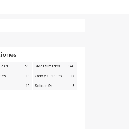
ciones
lidad
59
Blogs firmados
140
tes
19
Ocio y aficiones
17
18
Solidari@s
3