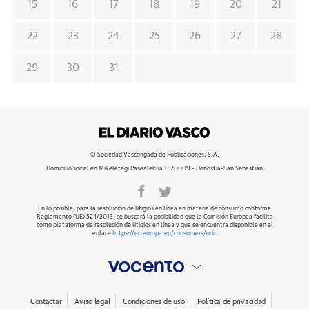
15
16
17
18
19
20
21
22
23
24
25
26
27
28
29
30
31
© Sociedad Vascongada de Publicaciones, S.A.
Domicilio social en Mikeletegi Pasealekua 1. 20009 - Donostia-San Sebastián
En lo posible, para la resolución de litigios en línea en materia de consumo conforme
Reglamento (UE) 524/2013, se buscará la posibilidad que la Comisión Europea facilita
como plataforma de resolución de litigios en línea y que se encuentra disponible en el
enlace
https://ec.europa.eu/consumers/odr
.
Contactar
Aviso legal
Condiciones de uso
Política de privacidad