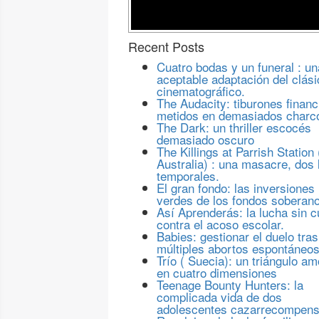
Recent Posts
Cuatro bodas y un funeral : un
aceptable adaptación del clási
cinematográfico.
The Audacity: tiburones financ
metidos en demasiados charc
The Dark: un thriller escocés
demasiado oscuro
The Killings at Parrish Station 
Australia) : una masacre, dos 
temporales.
El gran fondo: las inversiones
verdes de los fondos soberan
Así Aprenderás: la lucha sin c
contra el acoso escolar.
Babies: gestionar el duelo tras
múltiples abortos espontáneo
Trío ( Suecia): un triángulo a
en cuatro dimensiones
Teenage Bounty Hunters: la
complicada vida de dos
adolescentes cazarrecompen