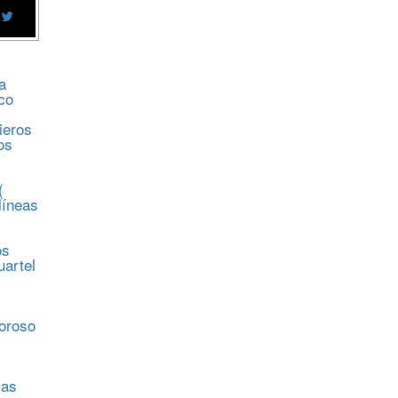
a
co
ieros
os
(
líneas
os
uartel
s
moroso
sas