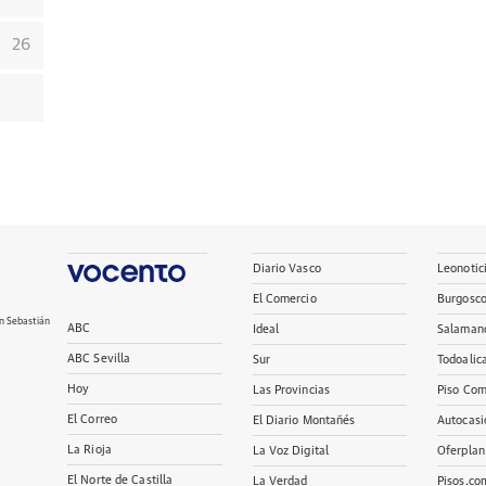
26
Diario Vasco
Leonotic
El Comercio
Burgosc
n Sebastián
ABC
Ideal
Salaman
ABC Sevilla
Sur
Todoalic
Hoy
Las Provincias
Piso Com
El Correo
El Diario Montañés
Autocasi
La Rioja
La Voz Digital
Oferplan
El Norte de Castilla
La Verdad
Pisos.co