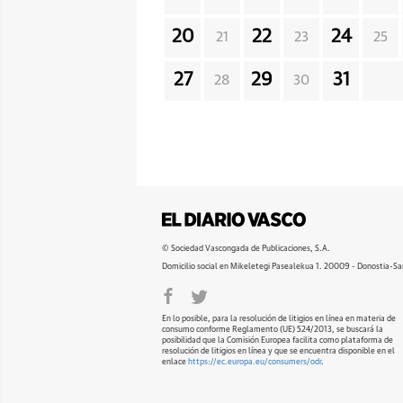
20
22
24
21
23
25
27
29
31
28
30
© Sociedad Vascongada de Publicaciones, S.A.
Domicilio social en Mikeletegi Pasealekua 1. 20009 - Donostia-Sa
En lo posible, para la resolución de litigios en línea en materia de
consumo conforme Reglamento (UE) 524/2013, se buscará la
posibilidad que la Comisión Europea facilita como plataforma de
resolución de litigios en línea y que se encuentra disponible en el
enlace
https://ec.europa.eu/consumers/odr
.