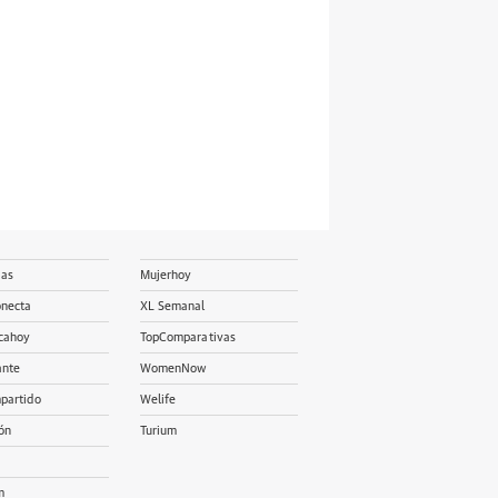
ias
Mujerhoy
onecta
XL Semanal
cahoy
TopComparativas
ante
WomenNow
partido
Welife
ón
Turium
m