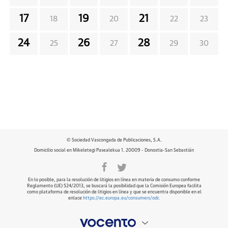
17
19
21
18
20
22
23
24
26
28
25
27
29
30
© Sociedad Vascongada de Publicaciones, S.A.
Domicilio social en Mikeletegi Pasealekua 1. 20009 - Donostia-San Sebastián
En lo posible, para la resolución de litigios en línea en materia de consumo conforme
Reglamento (UE) 524/2013, se buscará la posibilidad que la Comisión Europea facilita
como plataforma de resolución de litigios en línea y que se encuentra disponible en el
enlace
https://ec.europa.eu/consumers/odr
.