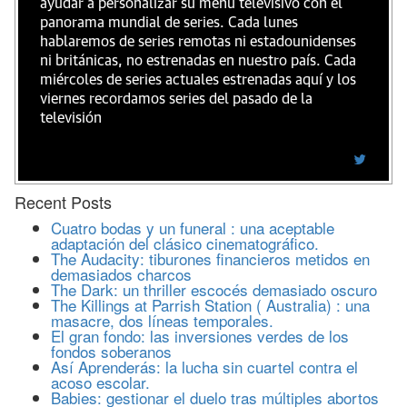
ayudar a personalizar su menú televisivo con el
panorama mundial de series. Cada lunes
hablaremos de series remotas ni estadounidenses
ni británicas, no estrenadas en nuestro país. Cada
miércoles de series actuales estrenadas aquí y los
viernes recordamos series del pasado de la
televisión
Recent Posts
Cuatro bodas y un funeral : una aceptable
adaptación del clásico cinematográfico.
The Audacity: tiburones financieros metidos en
demasiados charcos
The Dark: un thriller escocés demasiado oscuro
The Killings at Parrish Station ( Australia) : una
masacre, dos líneas temporales.
El gran fondo: las inversiones verdes de los
fondos soberanos
Así Aprenderás: la lucha sin cuartel contra el
acoso escolar.
Babies: gestionar el duelo tras múltiples abortos