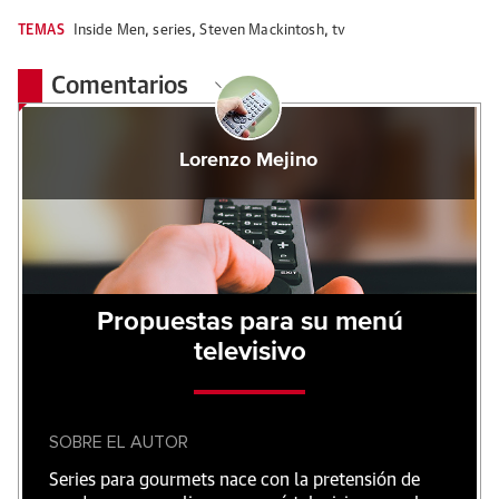
TEMAS
Inside Men
,
series
,
Steven Mackintosh
,
tv
Comentarios
Lorenzo Mejino
Propuestas para su menú
televisivo
SOBRE EL AUTOR
Series para gourmets nace con la pretensión de