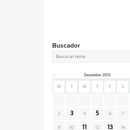
Buscador
December
2013
M
T
W
T
F
S
3
5
2
4
6
7
11
13
9
10
12
14