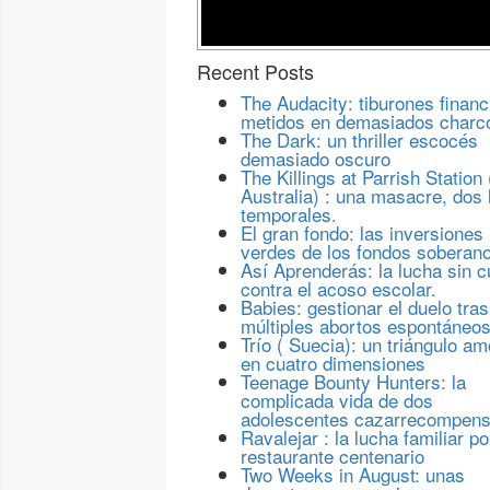
Recent Posts
The Audacity: tiburones financ
metidos en demasiados charc
The Dark: un thriller escocés
demasiado oscuro
The Killings at Parrish Station 
Australia) : una masacre, dos 
temporales.
El gran fondo: las inversiones
verdes de los fondos soberan
Así Aprenderás: la lucha sin c
contra el acoso escolar.
Babies: gestionar el duelo tras
múltiples abortos espontáneo
Trío ( Suecia): un triángulo a
en cuatro dimensiones
Teenage Bounty Hunters: la
complicada vida de dos
adolescentes cazarrecompen
Ravalejar : la lucha familiar po
restaurante centenario
Two Weeks in August: unas