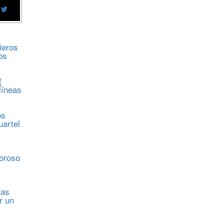
ieros
os
(
líneas
os
uartel
s
moroso
sas
r un