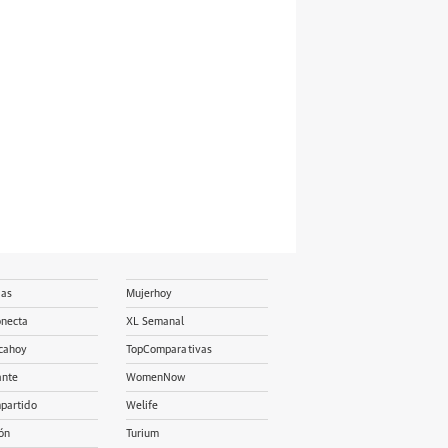
ias
Mujerhoy
onecta
XL Semanal
cahoy
TopComparativas
ante
WomenNow
partido
Welife
ón
Turium