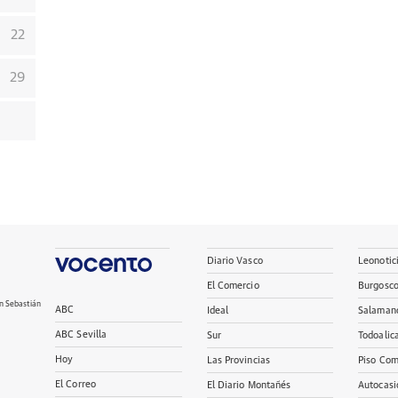
22
29
Diario Vasco
Leonotic
El Comercio
Burgosc
n Sebastián
ABC
Ideal
Salaman
ABC Sevilla
Sur
Todoalic
Hoy
Las Provincias
Piso Com
El Correo
El Diario Montañés
Autocasi