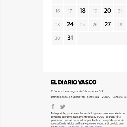
18
20
16
17
19
21
24
27
23
25
26
28
31
30
© Sociedad Vascongada de Publicaciones, S.A.
Domicilio social en Mikeletegi Pasealekua 1. 20009 - Donostia-Sa
En lo posible, para la resolución de litigios en línea en materia de
consumo conforme Reglamento (UE) 524/2013, se buscará la
posibilidad que la Comisión Europea facilita como plataforma de
resolución de litigios en línea y que se encuentra disponible en el