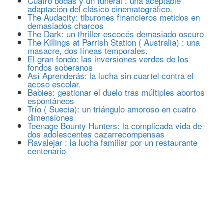
Cuatro bodas y un funeral : una aceptable
adaptación del clásico cinematográfico.
The Audacity: tiburones financieros metidos en
demasiados charcos
The Dark: un thriller escocés demasiado oscuro
The Killings at Parrish Station ( Australia) : una
masacre, dos líneas temporales.
El gran fondo: las inversiones verdes de los
fondos soberanos
Así Aprenderás: la lucha sin cuartel contra el
acoso escolar.
Babies: gestionar el duelo tras múltiples abortos
espontáneos
Trío ( Suecia): un triángulo amoroso en cuatro
dimensiones
Teenage Bounty Hunters: la complicada vida de
dos adolescentes cazarrecompensas
Ravalejar : la lucha familiar por un restaurante
centenario