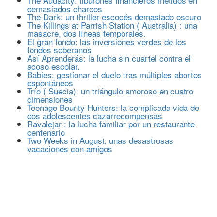
The Audacity: tiburones financieros metidos en
demasiados charcos
The Dark: un thriller escocés demasiado oscuro
The Killings at Parrish Station ( Australia) : una
masacre, dos líneas temporales.
El gran fondo: las inversiones verdes de los
fondos soberanos
Así Aprenderás: la lucha sin cuartel contra el
acoso escolar.
Babies: gestionar el duelo tras múltiples abortos
espontáneos
Trío ( Suecia): un triángulo amoroso en cuatro
dimensiones
Teenage Bounty Hunters: la complicada vida de
dos adolescentes cazarrecompensas
Ravalejar : la lucha familiar por un restaurante
centenario
Two Weeks in August: unas desastrosas
vacaciones con amigos