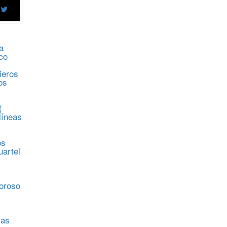
a
co
ieros
os
(
líneas
os
uartel
s
moroso
sas