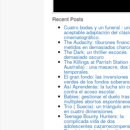
Recent Posts
Cuatro bodas y un funeral : un
aceptable adaptación del clási
cinematográfico.
The Audacity: tiburones financ
metidos en demasiados charc
The Dark: un thriller escocés
demasiado oscuro
The Killings at Parrish Station 
Australia) : una masacre, dos 
temporales.
El gran fondo: las inversiones
verdes de los fondos soberan
Así Aprenderás: la lucha sin c
contra el acoso escolar.
Babies: gestionar el duelo tras
múltiples abortos espontáneo
Trío ( Suecia): un triángulo a
en cuatro dimensiones
Teenage Bounty Hunters: la
complicada vida de dos
adolescentes cazarrecompen