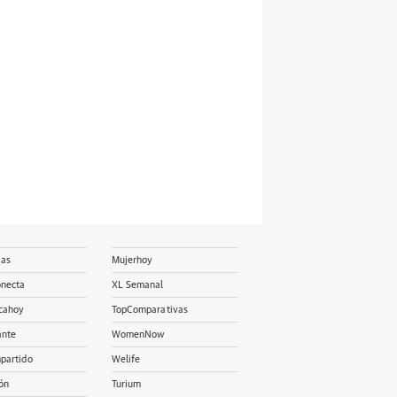
ias
Mujerhoy
onecta
XL Semanal
cahoy
TopComparativas
ante
WomenNow
partido
Welife
ón
Turium