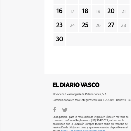
16
18
20
17
19
21
23
25
27
24
26
28
30
© Sociedad Vascongada de Publicaciones, S.A.
Domicilio social en Mikeletegi Pasealekua 1. 20009 - Donostia-Sa
En lo posible, para la resolución de litigios en línea en materia de
consumo conforme Reglamento (UE) 524/2013, se buscará la
posibilidad que la Comisión Europea facilita como plataforma de
resolución de litigios en línea y que se encuentra disponible en el