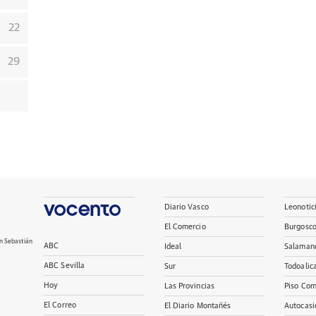
22
29
Diario Vasco
Leonotic
El Comercio
Burgosc
n Sebastián
ABC
Ideal
Salaman
ABC Sevilla
Sur
Todoalic
Hoy
Las Provincias
Piso Com
El Correo
El Diario Montañés
Autocasi