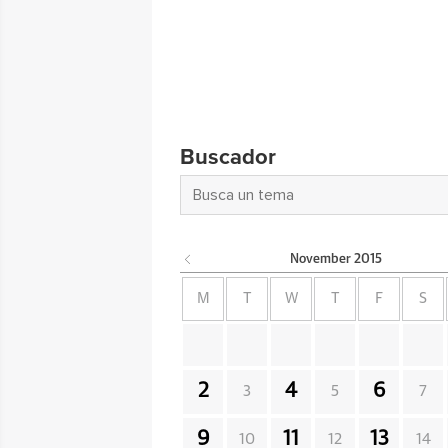
Buscador
November
2015
M
T
W
T
F
S
2
4
6
3
5
7
9
11
13
10
12
14