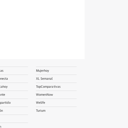
ias
Mujerhoy
onecta
XL Semanal
cahoy
TopComparativas
ante
WomenNow
partido
Welife
ón
Turium
m