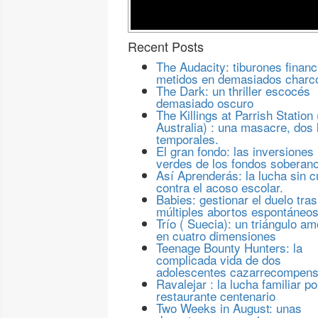
Recent Posts
The Audacity: tiburones financ
metidos en demasiados charc
The Dark: un thriller escocés
demasiado oscuro
The Killings at Parrish Station 
Australia) : una masacre, dos 
temporales.
El gran fondo: las inversiones
verdes de los fondos soberan
Así Aprenderás: la lucha sin c
contra el acoso escolar.
Babies: gestionar el duelo tras
múltiples abortos espontáneo
Trío ( Suecia): un triángulo a
en cuatro dimensiones
Teenage Bounty Hunters: la
complicada vida de dos
adolescentes cazarrecompen
Ravalejar : la lucha familiar po
restaurante centenario
Two Weeks in August: unas