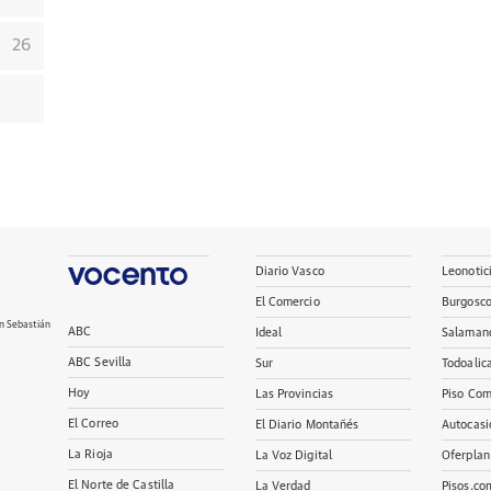
26
Diario Vasco
Leonotic
El Comercio
Burgosc
n Sebastián
ABC
Ideal
Salaman
ABC Sevilla
Sur
Todoalic
Hoy
Las Provincias
Piso Com
El Correo
El Diario Montañés
Autocasi
La Rioja
La Voz Digital
Oferplan
El Norte de Castilla
La Verdad
Pisos.co