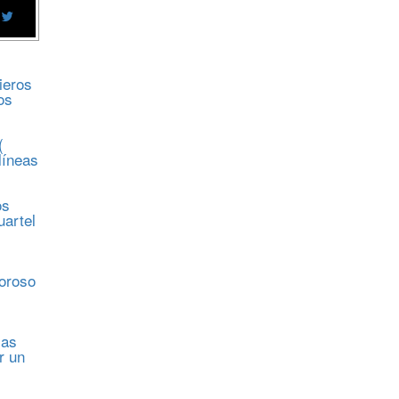
ieros
os
(
líneas
os
uartel
s
moroso
sas
r un