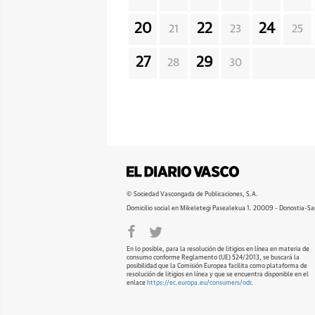
20
22
24
21
23
25
27
29
28
30
© Sociedad Vascongada de Publicaciones, S.A.
Domicilio social en Mikeletegi Pasealekua 1. 20009 - Donostia-Sa
En lo posible, para la resolución de litigios en línea en materia de
consumo conforme Reglamento (UE) 524/2013, se buscará la
posibilidad que la Comisión Europea facilita como plataforma de
resolución de litigios en línea y que se encuentra disponible en el
enlace
https://ec.europa.eu/consumers/odr
.