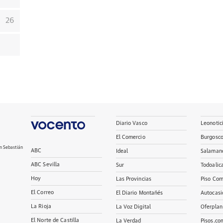
26
Diario Vasco
Leonotic
El Comercio
Burgosc
n Sebastián
ABC
Ideal
Salaman
ABC Sevilla
Sur
Todoalic
Hoy
Las Provincias
Piso Com
El Correo
El Diario Montañés
Autocasi
La Rioja
La Voz Digital
Oferplan
El Norte de Castilla
La Verdad
Pisos.co