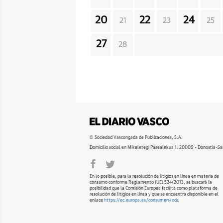
20
22
24
21
23
25
27
28
© Sociedad Vascongada de Publicaciones, S.A.
Domicilio social en Mikeletegi Pasealekua 1. 20009 - Donostia-Sa
En lo posible, para la resolución de litigios en línea en materia de
consumo conforme Reglamento (UE) 524/2013, se buscará la
posibilidad que la Comisión Europea facilita como plataforma de
resolución de litigios en línea y que se encuentra disponible en el
enlace
https://ec.europa.eu/consumers/odr
.