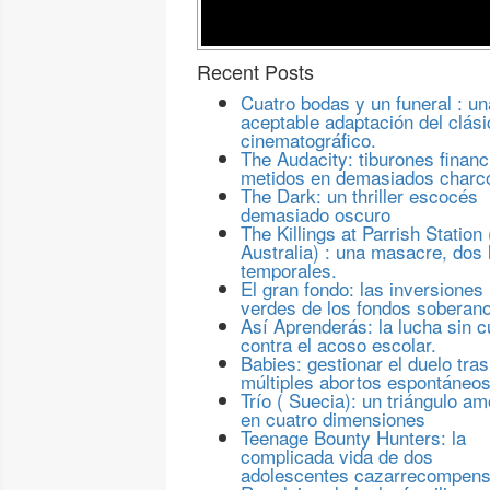
Recent Posts
Cuatro bodas y un funeral : un
aceptable adaptación del clási
cinematográfico.
The Audacity: tiburones financ
metidos en demasiados charc
The Dark: un thriller escocés
demasiado oscuro
The Killings at Parrish Station 
Australia) : una masacre, dos 
temporales.
El gran fondo: las inversiones
verdes de los fondos soberan
Así Aprenderás: la lucha sin c
contra el acoso escolar.
Babies: gestionar el duelo tras
múltiples abortos espontáneo
Trío ( Suecia): un triángulo a
en cuatro dimensiones
Teenage Bounty Hunters: la
complicada vida de dos
adolescentes cazarrecompen