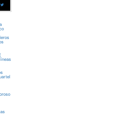
a
co
ieros
os
(
líneas
os
uartel
s
moroso
sas