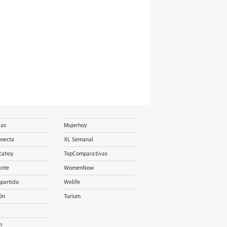
ias
Mujerhoy
onecta
XL Semanal
cahoy
TopComparativas
ante
WomenNow
partido
Welife
ón
Turium
m