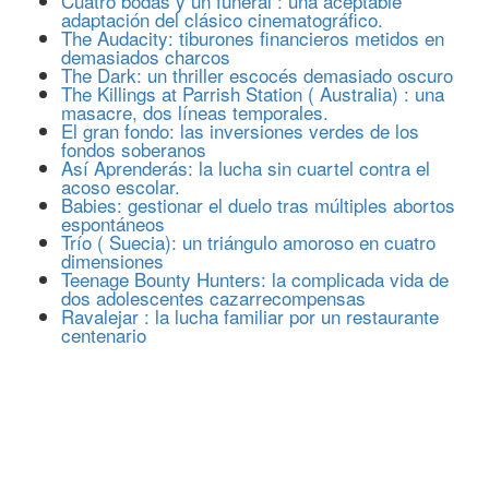
Cuatro bodas y un funeral : una aceptable
adaptación del clásico cinematográfico.
The Audacity: tiburones financieros metidos en
demasiados charcos
The Dark: un thriller escocés demasiado oscuro
The Killings at Parrish Station ( Australia) : una
masacre, dos líneas temporales.
El gran fondo: las inversiones verdes de los
fondos soberanos
Así Aprenderás: la lucha sin cuartel contra el
acoso escolar.
Babies: gestionar el duelo tras múltiples abortos
espontáneos
Trío ( Suecia): un triángulo amoroso en cuatro
dimensiones
Teenage Bounty Hunters: la complicada vida de
dos adolescentes cazarrecompensas
Ravalejar : la lucha familiar por un restaurante
centenario