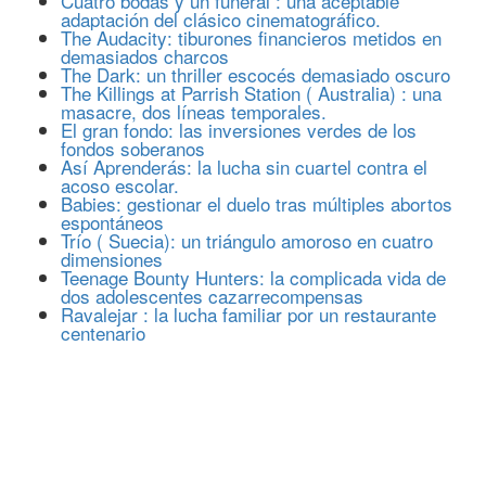
Cuatro bodas y un funeral : una aceptable
adaptación del clásico cinematográfico.
The Audacity: tiburones financieros metidos en
demasiados charcos
The Dark: un thriller escocés demasiado oscuro
The Killings at Parrish Station ( Australia) : una
masacre, dos líneas temporales.
El gran fondo: las inversiones verdes de los
fondos soberanos
Así Aprenderás: la lucha sin cuartel contra el
acoso escolar.
Babies: gestionar el duelo tras múltiples abortos
espontáneos
Trío ( Suecia): un triángulo amoroso en cuatro
dimensiones
Teenage Bounty Hunters: la complicada vida de
dos adolescentes cazarrecompensas
Ravalejar : la lucha familiar por un restaurante
centenario