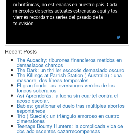
ni británicas, no estrenadas en nuestro país. Cada
miércoles de series actuales estrenadas aquí y los
viernes recordamos series del pasado de la
televisión
Recent Posts
The Audacity: tiburones financieros metidos en
demasiados charcos
The Dark: un thriller escocés demasiado oscuro
The Killings at Parrish Station ( Australia) : una
masacre, dos líneas temporales.
El gran fondo: las inversiones verdes de los
fondos soberanos
Así Aprenderás: la lucha sin cuartel contra el
acoso escolar.
Babies: gestionar el duelo tras múltiples abortos
espontáneos
Trío ( Suecia): un triángulo amoroso en cuatro
dimensiones
Teenage Bounty Hunters: la complicada vida de
dos adolescentes cazarrecompensas