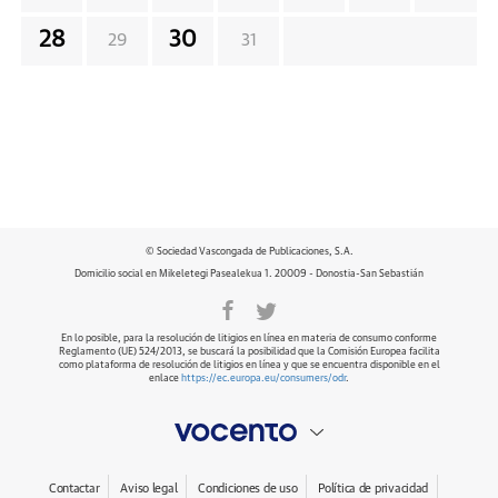
28
30
29
31
© Sociedad Vascongada de Publicaciones, S.A.
Domicilio social en Mikeletegi Pasealekua 1. 20009 - Donostia-San Sebastián
En lo posible, para la resolución de litigios en línea en materia de consumo conforme
Reglamento (UE) 524/2013, se buscará la posibilidad que la Comisión Europea facilita
como plataforma de resolución de litigios en línea y que se encuentra disponible en el
enlace
https://ec.europa.eu/consumers/odr
.
Contactar
Aviso legal
Condiciones de uso
Política de privacidad