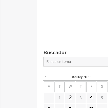
Buscador
January
2019
M
T
W
T
F
S
2
4
1
3
5