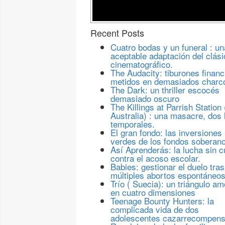
Recent Posts
Cuatro bodas y un funeral : un
aceptable adaptación del clási
cinematográfico.
The Audacity: tiburones financ
metidos en demasiados charc
The Dark: un thriller escocés
demasiado oscuro
The Killings at Parrish Station 
Australia) : una masacre, dos 
temporales.
El gran fondo: las inversiones
verdes de los fondos soberan
Así Aprenderás: la lucha sin c
contra el acoso escolar.
Babies: gestionar el duelo tras
múltiples abortos espontáneo
Trío ( Suecia): un triángulo a
en cuatro dimensiones
Teenage Bounty Hunters: la
complicada vida de dos
adolescentes cazarrecompen