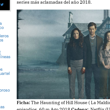
series más aclamadas del año 2018.
a
co
ieros
os
(
líneas
os
uartel
s
moroso
Ficha:
The Haunting of Hill House ( La Maldi
sas
episodios. 60 m Ago 2018
Cadena:
Netflix (U