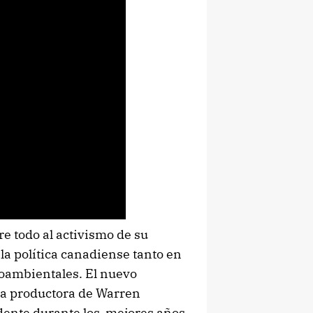
bre todo al activismo de su
a política canadiense tanto en
oambientales. El nuevo
ía productora de Warren
sidente durante los mejores años