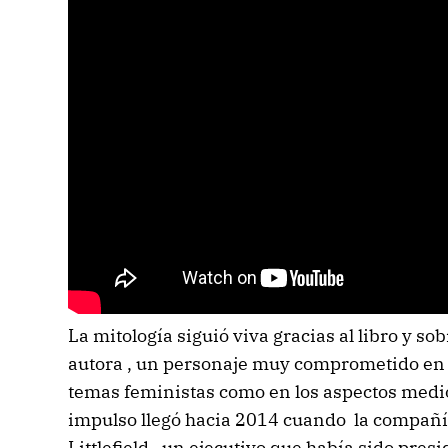
La mitología siguió viva gracias al libro y so
autora , un personaje muy comprometido en l
temas feministas como en los aspectos medi
impulso llegó hacia 2014 cuando la compañ
Littlefield , un ejecutivo que había sido pre