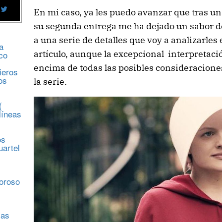
En mi caso, ya les puedo avanzar que tras un
su segunda entrega me ha dejado un sabor d
a una serie de detalles que voy a analizarles
a
artículo, aunque la excepcional interpretaci
co
encima de todas las posibles consideracion
ieros
os
la serie.
(
líneas
os
uartel
s
moroso
sas