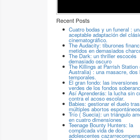
Recent Posts
Cuatro bodas y un funeral : un
aceptable adaptación del clási
cinematográfico.
The Audacity: tiburones financ
metidos en demasiados charc
The Dark: un thriller escocés
demasiado oscuro
The Killings at Parrish Station 
Australia) : una masacre, dos 
temporales.
El gran fondo: las inversiones
verdes de los fondos soberan
Así Aprenderás: la lucha sin c
contra el acoso escolar.
Babies: gestionar el duelo tras
múltiples abortos espontáneo
Trío ( Suecia): un triángulo a
en cuatro dimensiones
Teenage Bounty Hunters: la
complicada vida de dos
adolescentes cazarrecompen