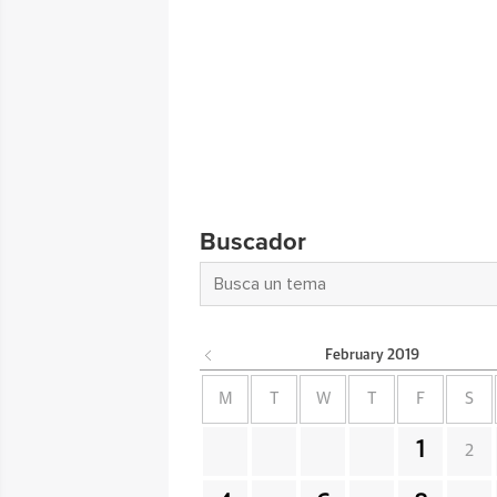
Buscador
February
2019
M
T
W
T
F
S
1
2