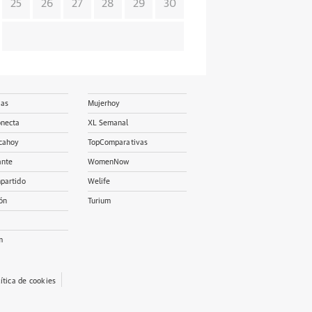
25
26
27
28
29
30
ias
Mujerhoy
onecta
XL Semanal
cahoy
TopComparativas
ante
WomenNow
partido
Welife
ón
Turium
m
lítica de cookies