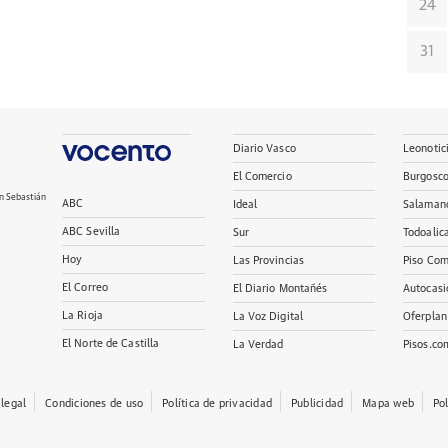
24
31
Diario Vasco
Leonotic
El Comercio
Burgosc
n Sebastián
ABC
Ideal
Salaman
ABC Sevilla
Sur
Todoalic
Hoy
Las Provincias
Piso Com
El Correo
El Diario Montañés
Autocasi
La Rioja
La Voz Digital
Oferplan
El Norte de Castilla
La Verdad
Pisos.co
 legal
Condiciones de uso
Política de privacidad
Publicidad
Mapa web
Po