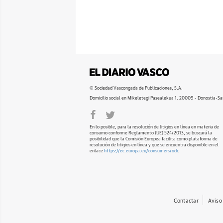
© Sociedad Vascongada de Publicaciones, S.A.
Domicilio social en Mikeletegi Pasealekua 1. 20009 - Donostia-Sa
En lo posible, para la resolución de litigios en línea en materia de
consumo conforme Reglamento (UE) 524/2013, se buscará la
posibilidad que la Comisión Europea facilita como plataforma de
resolución de litigios en línea y que se encuentra disponible en el
enlace
https://ec.europa.eu/consumers/odr
.
Contactar
Aviso