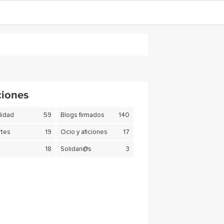
ciones
lidad
59
Blogs firmados
140
tes
19
Ocio y aficiones
17
18
Solidari@s
3