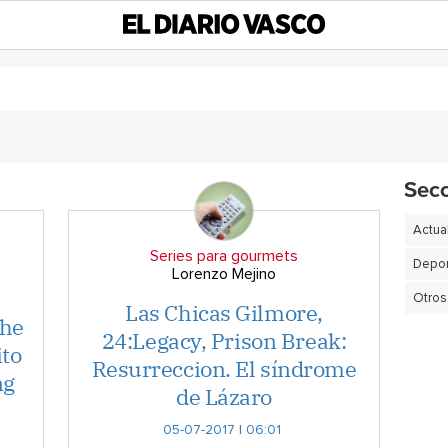
Sec
Actua
Series para gourmets
Depor
Lorenzo Mejino
Otros
Las Chicas Gilmore,
The
24:Legacy, Prison Break:
ito
Resurreccion. El síndrome
ng
de Lázaro
05-07-2017 | 06:01