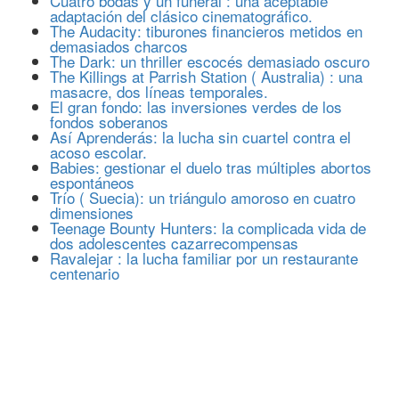
Cuatro bodas y un funeral : una aceptable
adaptación del clásico cinematográfico.
The Audacity: tiburones financieros metidos en
demasiados charcos
The Dark: un thriller escocés demasiado oscuro
The Killings at Parrish Station ( Australia) : una
masacre, dos líneas temporales.
El gran fondo: las inversiones verdes de los
fondos soberanos
Así Aprenderás: la lucha sin cuartel contra el
acoso escolar.
Babies: gestionar el duelo tras múltiples abortos
espontáneos
Trío ( Suecia): un triángulo amoroso en cuatro
dimensiones
Teenage Bounty Hunters: la complicada vida de
dos adolescentes cazarrecompensas
Ravalejar : la lucha familiar por un restaurante
centenario