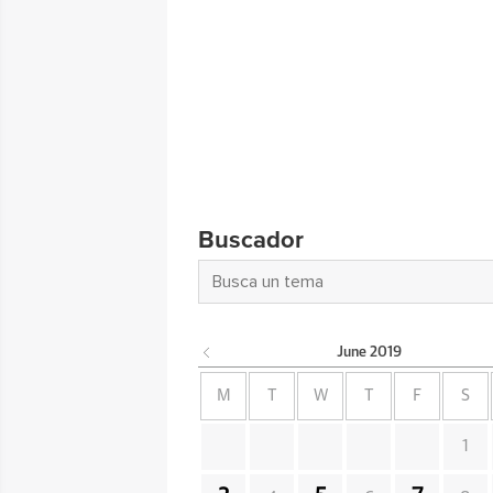
Buscador
June
2019
M
T
W
T
F
S
1