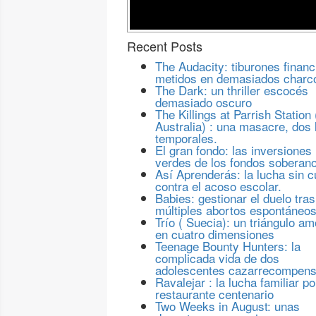
Recent Posts
The Audacity: tiburones financ
metidos en demasiados charc
The Dark: un thriller escocés
demasiado oscuro
The Killings at Parrish Station 
Australia) : una masacre, dos 
temporales.
El gran fondo: las inversiones
verdes de los fondos soberan
Así Aprenderás: la lucha sin c
contra el acoso escolar.
Babies: gestionar el duelo tras
múltiples abortos espontáneo
Trío ( Suecia): un triángulo a
en cuatro dimensiones
Teenage Bounty Hunters: la
complicada vida de dos
adolescentes cazarrecompen
Ravalejar : la lucha familiar po
restaurante centenario
Two Weeks in August: unas