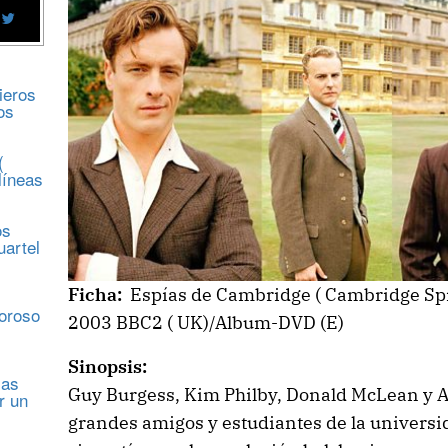
ieros
os
(
líneas
os
uartel
Ficha:
Espías de Cambridge ( Cambridge Spi
s
moroso
2003 BBC2 ( UK)/Album-DVD (E)
Sinopsis:
sas
Guy Burgess, Kim Philby, Donald McLean y A
r un
grandes amigos y estudiantes de la univers