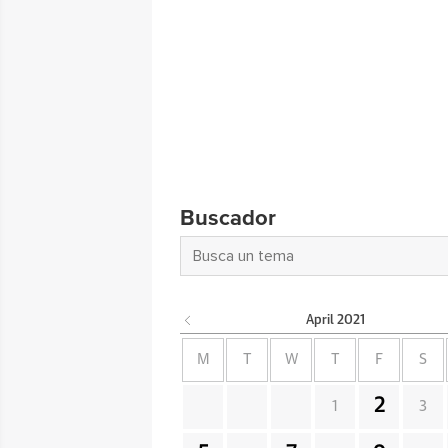
Buscador
April
2021
M
T
W
T
F
S
2
1
3