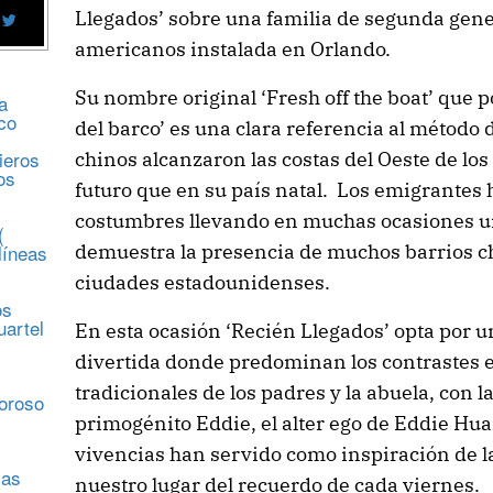
Llegados’ sobre una familia de segunda gen
americanos instalada en Orlando.
Su nombre original ‘Fresh off the boat’ que 
a
co
del barco’ es una clara referencia al método
ieros
chinos alcanzaron las costas del Oeste de l
os
futuro que en su país natal. Los emigrantes
costumbres llevando en muchas ocasiones u
(
demuestra la presencia de muchos barrios ch
líneas
ciudades estadounidenses.
os
uartel
En esta ocasión ‘Recién Llegados’ opta por 
divertida donde predominan los contrastes 
s
tradicionales de los padres y la abuela, con l
moroso
primogénito Eddie, el alter ego de Eddie Hu
vivencias han servido como inspiración de l
sas
nuestro lugar del recuerdo de cada viernes.