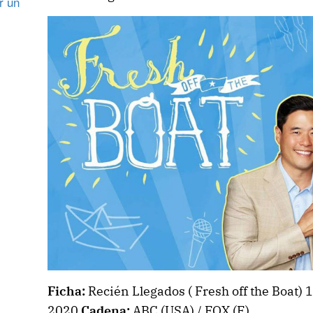
r un
Ficha:
Recién Llegados ( Fresh off the Boat) 
2020
Cadena:
ABC (USA) / FOX (E)