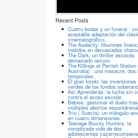
Recent Posts
Cuatro bodas y un funeral : un
aceptable adaptación del clási
cinematográfico.
The Audacity: tiburones financ
metidos en demasiados charc
The Dark: un thriller escocés
demasiado oscuro
The Killings at Parrish Station 
Australia) : una masacre, dos 
temporales.
El gran fondo: las inversiones
verdes de los fondos soberan
Así Aprenderás: la lucha sin c
contra el acoso escolar.
Babies: gestionar el duelo tras
múltiples abortos espontáneo
Trío ( Suecia): un triángulo a
en cuatro dimensiones
Teenage Bounty Hunters: la
complicada vida de dos
adolescentes cazarrecompen