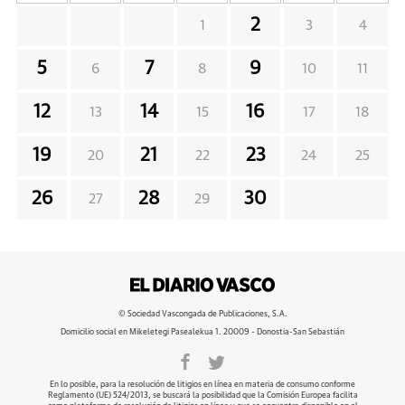
2
1
3
4
5
7
9
6
8
10
11
12
14
16
13
15
17
18
19
21
23
20
22
24
25
26
28
30
27
29
© Sociedad Vascongada de Publicaciones, S.A.
Domicilio social en Mikeletegi Pasealekua 1. 20009 - Donostia-San Sebastián
En lo posible, para la resolución de litigios en línea en materia de consumo conforme
Reglamento (UE) 524/2013, se buscará la posibilidad que la Comisión Europea facilita