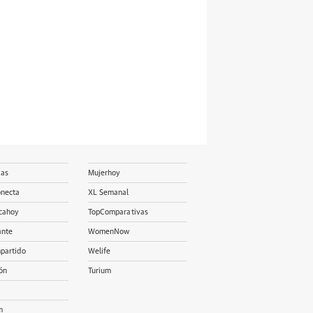
ias
Mujerhoy
onecta
XL Semanal
cahoy
TopComparativas
ante
WomenNow
partido
Welife
ón
Turium
m