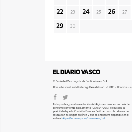
22
24
26
23
25
27
29
30
© Sociedad Vascongada de Publicaciones, S.A.
Domicilio social en Mikeletegi Pasealekua 1. 20009 - Donostia-Sa
En lo posible, para la resolución de litigios en línea en materia de
consumo conforme Reglamento (UE) 524/2013, se buscará la
posibilidad que la Comisión Europea facilita como plataforma de
resolución de litigios en línea y que se encuentra disponible en el
enlace
https://ec.europa.eu/consumers/odr
.