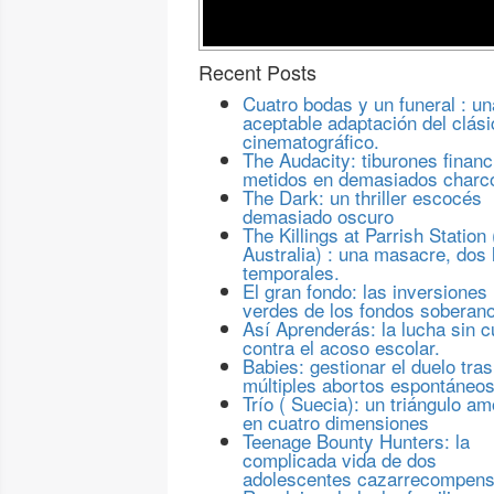
Recent Posts
Cuatro bodas y un funeral : un
aceptable adaptación del clási
cinematográfico.
The Audacity: tiburones financ
metidos en demasiados charc
The Dark: un thriller escocés
demasiado oscuro
The Killings at Parrish Station 
Australia) : una masacre, dos 
temporales.
El gran fondo: las inversiones
verdes de los fondos soberan
Así Aprenderás: la lucha sin c
contra el acoso escolar.
Babies: gestionar el duelo tras
múltiples abortos espontáneo
Trío ( Suecia): un triángulo a
en cuatro dimensiones
Teenage Bounty Hunters: la
complicada vida de dos
adolescentes cazarrecompen