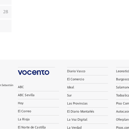
28
Diario Vasco
Leonotic
El Comercio
Burgosc
n Sebastián
ABC
Ideal
Salaman
ABC Sevilla
Sur
Todoalic
Hoy
Las Provincias
Piso Com
El Correo
El Diario Montañés
Autocasi
La Rioja
La Voz Digital
Oferplan
El Norte de Castilla
La Verdad
Pisos.co