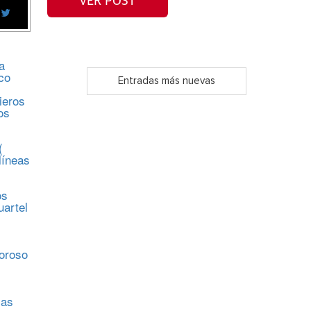
VER POST
a
co
Entradas más nuevas
ieros
os
(
líneas
os
uartel
s
moroso
sas